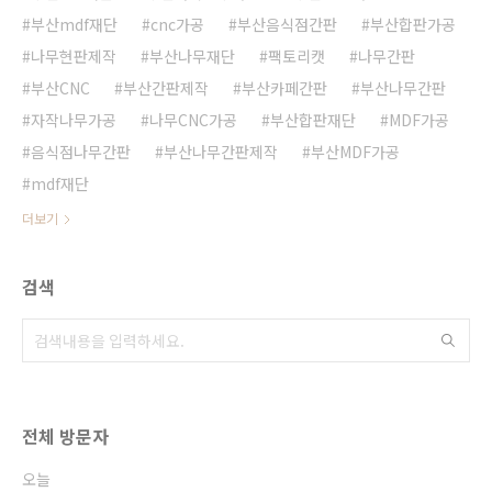
부산mdf재단
cnc가공
부산음식점간판
부산합판가공
나무현판제작
부산나무재단
팩토리캣
나무간판
부산CNC
부산간판제작
부산카페간판
부산나무간판
자작나무가공
나무CNC가공
부산합판재단
MDF가공
음식점나무간판
부산나무간판제작
부산MDF가공
mdf재단
더보기
검색
전체 방문자
오늘