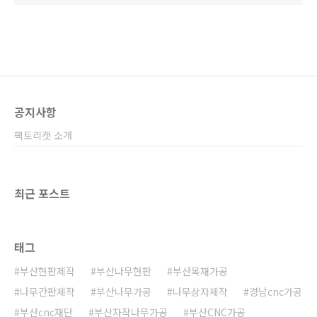
공지사항
팩토리캣 소개
최근 포스트
태그
부산현판제작
부산나무현판
부산목재가공
나무간판제작
부산나무가공
나무상자제작
경남cnc가공
부산cnc재단
부산자작나무가공
부산CNC가공